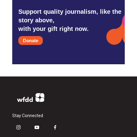
Support quality journalism, like the
story above,
with your gift right now.
Donate
Stay Connected
i
y
f
n
o
a