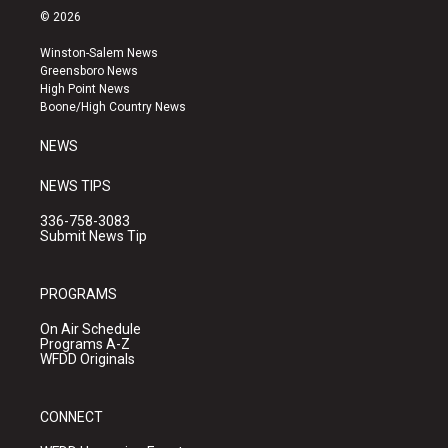
s
u
c
© 2026
t
t
e
a
u
b
Winston-Salem News
g
b
o
Greensboro News
r
e
o
High Point News
a
k
Boone/High Country News
m
NEWS
NEWS TIPS
336-758-3083
Submit News Tip
PROGRAMS
On Air Schedule
Programs A-Z
WFDD Originals
CONNECT