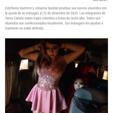
Karla Gachet
/
Estefanny Guerrero y Johanna Quistial prueban sus nuevos atuendos con
la ayuda de su mánager, el 22 de diciembre de 2023. Las integrantes de
Tierra Canela visten trajes coloridos y botas de tacón alto. Todos sus
atuendos son confeccionados localmente. Sus mánagers les ayudan a
mantener un estilo definido.