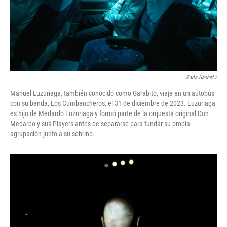
Karla Gachet
/
Manuel Luzuriaga, también conocido como Garabito, viaja en un autobús
con su banda, Los Cumbancheros, el 31 de diciembre de 2023. Luzuriaga
es hijo de Medardo Luzuriaga y formó parte de la orquesta original Don
Medardo y sus Players antes de separarse para fundar su propia
agrupación junto a su sobrino.